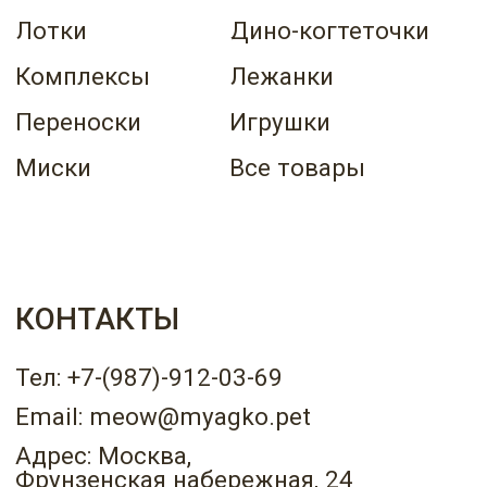
Публичная оферта
Политика конфиденциальности
ИП Саитов Дамир Рамилевич
ИНН 631920864753