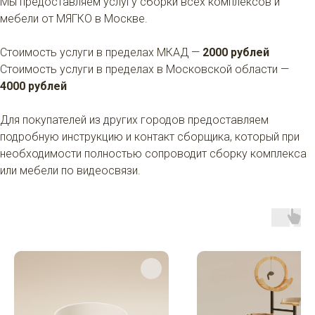
Мы предоставляем услугу сборки всех комплексов и
Лотки
Дино-когтеточки
мебели от МЯГКО в Москве.
Комплексы
Лежанки
Стоимость услуги в пределах МКАД —
2000 рублей
Переноски
Игрушки
Стоимость услуги в пределах в Московской области —
Миски
Все товары
4000 рублей
Для покупателей из других городов предоставляем
подробную инструкцию и контакт сборщика, который при
КОНТАКТЫ
необходимости полностью сопроводит сборку комплекса
или мебели по видеосвязи.
Тел: +7-(987)-912-03-69
Email: meow@myagko.pet
Адрес: Москва,
Фрунзенская набережная, 24
Каталог
Написать нам в Telegram