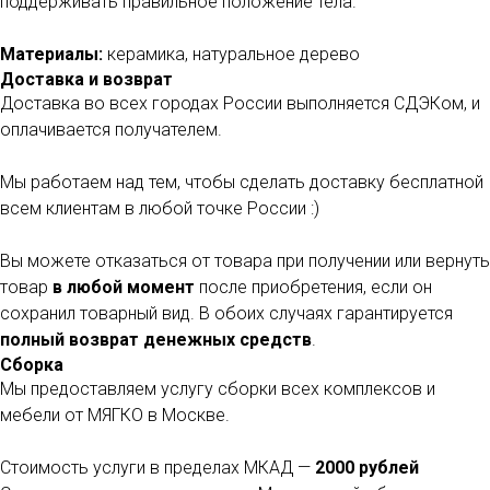
поддерживать правильное положение тела.
Материалы:
керамика, натуральное дерево
КАТАЛОГ
Доставка и возврат
Мебель
Когтеточки
Доставка во всех городах России выполняется СДЭКом, и
оплачивается получателем.
Лотки
Дино-когтеточки
Комплексы
Лежанки
Мы работаем над тем, чтобы сделать доставку бесплатной
Переноски
Игрушки
всем клиентам в любой точке России :)
Миски
Все товары
Вы можете отказаться от товара при получении или вернуть
товар
в любой момент
после приобретения, если он
сохранил товарный вид. В обоих случаях гарантируется
полный возврат денежных средств
.
КОНТАКТЫ
Сборка
Тел: +7-(987)-912-03-69
Мы предоставляем услугу сборки всех комплексов и
Email: meow@myagko.pet
мебели от МЯГКО в Москве.
Адрес: Москва,
Фрунзенская набережная, 24
Стоимость услуги в пределах МКАД —
2000 рублей