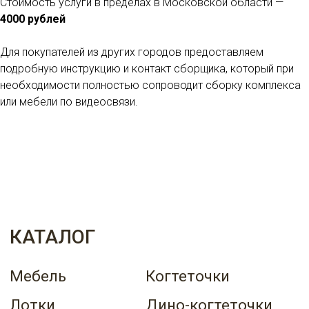
Стоимость услуги в пределах в Московской области —
4000 рублей
Каталог
Для покупателей из других городов предоставляем
Написать нам в Telegram
подробную инструкцию и контакт сборщика, который при
необходимости полностью сопроводит сборку комплекса
или мебели по видеосвязи.
Написать нам в Whatsapp
Instagram*
*Instagram принадлежит компании Meta, деятельность
которой запрещена на территории РФ
ПОКУПАТЕЛЯМ
О нас
Вопрос-ответ
Доставка, оплата и возврат